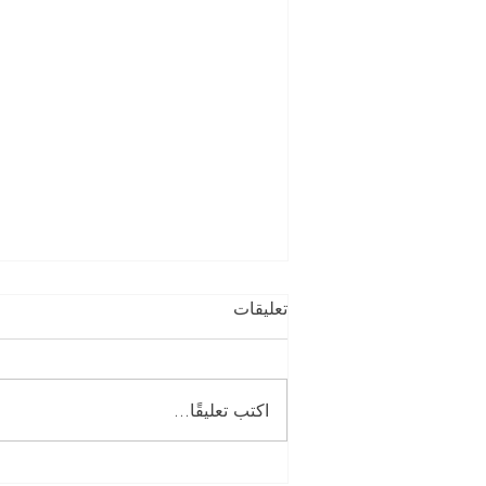
تعليقات
اكتب تعليقًا...
النوم ليس ترفاً: ما يخطئ فيه