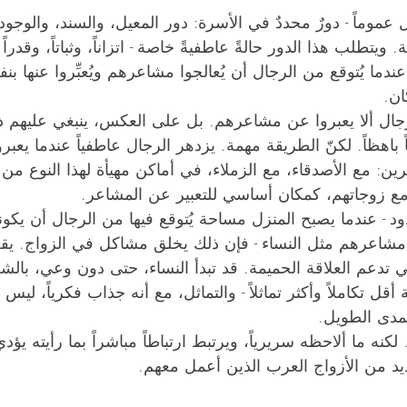
عموماً - دورٌ محددٌ في الأسرة: دور المعيل، والسند، والوجود 
 ويتطلب هذا الدور حالةً عاطفيةً خاصة - اتزاناً، وثباتاً، وقدر
عندما يُتوقع من الرجال أن يُعالجوا مشاعرهم ويُعبِّروا عنها 
ان.
رجال ألا يعبروا عن مشاعرهم. بل على العكس، ينبغي عليهم 
اً باهظاً. لكنّ الطريقة مهمة. يزدهر الرجال عاطفياً عندما يعب
: مع الأصدقاء، مع الزملاء، في أماكن مهيأة لهذا النوع من ا
مع زوجاتهم، كمكان أساسي للتعبير عن المشاعر.
د - عندما يصبح المنزل مساحة يُتوقع فيها من الرجال أن يكون
شاعرهم مثل النساء - فإن ذلك يخلق مشاكل في الزواج. يقل
لتي تدعم العلاقة الحميمة. قد تبدأ النساء، حتى دون وعي، بالش
أقل تكاملاً وأكثر تماثلاً - والتماثل، مع أنه جذاب فكرياً، ليس د
لمدى الطويل.
كنه ما ألاحظه سريرياً، ويرتبط ارتباطاً مباشراً بما رأيته يؤد
يد من الأزواج العرب الذين أعمل معهم.