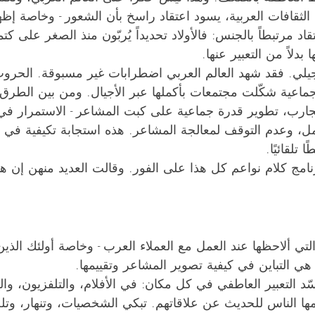
قافات العربية، يسود اعتقاد راسخ بأن الشعور - وخاصة إظهاره 
عتقاد مرتبطاً بالجنس: فالأولاد تحديداً يُربّون منذ الصغر على 
بدلاً من التعبير عنها.
 جيلي. فقد شهد العالم العربي اضطرابات غير مسبوقة. الحروب
ماعية شكّلت مجتمعات بأكملها عبر الأجيال. ومن بين الطرق ا
ارب، تطوير قدرة جماعية على كبت المشاعر - الاستمرار في ا
، وعدم التوقف لمعالجة المشاعر. هذه استجابة تكيفية في ا
 تلقائيًا.
مج كلام نواعم كل هذا على الفور. وقالت العديد منهن إن ه
لتي ألاحظها عند العمل مع العملاء العرب - وخاصة أولئك الذي
- هي التباين في كيفية تصوير المشاعر وتقييمها.
جسّد التعبير العاطفي في كل مكان: في الأفلام، والتلفزيون، وا
ها الناس للحديث عن علاقاتهم. تبكي الشخصيات، وتنهار، وتلجأ