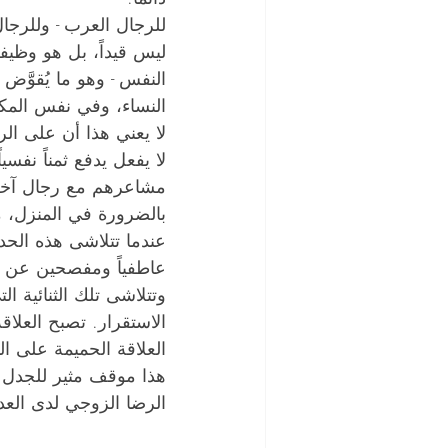
للرجال العرب - وللرجال 
ليس قيداً، بل هو وظيفة.
النفس - وهو ما يُقوَّض 
النساء، وفي نفس المك
لا يعني هذا أن على ال
لا يفعل يدفع ثمناً نفسي
مشاعرهم مع رجال آخرين
بالضرورة في المنزل، 
عندما تتلاشى هذه الحدو
عاطفياً ومفصحين عن م
وتتلاشى تلك الثنائية ا
الاستقرار. تصبح العلاقة 
العلاقة الحميمة على ا
هذا موقف مثير للجدل. ل
الرضا الزوجي لدى العد