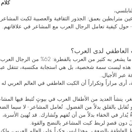
MBC1 – كلام النواعم    
نابلسي، 
ين مترابطين بعمق: الجذور الثقافية والعصبية لكبت المشاعر،
 - حول كيفية تعامل الرجال العرب مع المشاعر في علاقاتهم.
ت العاطفي لدى العرب؟
تؤكد الأبحاث باستمرار ما يشعر به كثير من العرب بالف
ذه ليست سمة شخصية، بل هي استجابة مكتسبة، تنتقل عبر 
ة عبر الأجيال.
رى مراراً وتكراراً أن الكبت العاطفي في العالم العربي له ث
صغر، ينشأ العديد من الأطفال العرب في بيوتٍ تُثبط فيها المشاع
و تُقابل بالقلق بدلاً من الفضول. تُعامل المشاعر - لا سيما ا
 يُدار في الخفاء بدلاً من أن تُفهم وتُشارك. قد تُهيئ الأسرة،
لَ دون قصدٍ لربط كبت المشاعر بالنضج والقوة.
بط العاطفة بالضعف. وهذا ليس حكراً على العالم العربي، ولكن