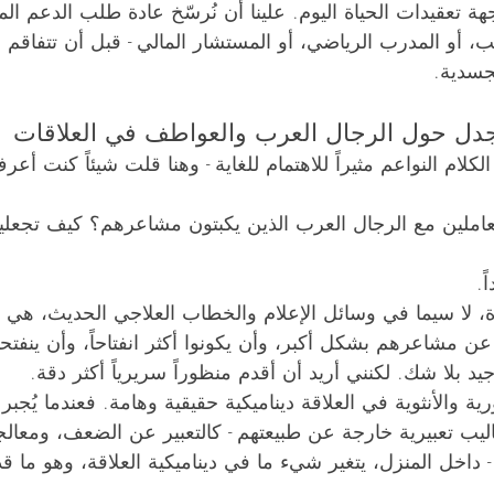
واجهة تعقيدات الحياة اليوم. علينا أن نُرسّخ عادة طلب الدعم 
يب، أو المدرب الرياضي، أو المستشار المالي - قبل أن تتفاقم ا
جسدية.
لجدل حول الرجال العرب والعواطف في العلاقات
لام النواعم مثيراً للاهتمام للغاية - وهنا قلت شيئاً كنت أعر
عاملين مع الرجال العرب الذين يكبتون مشاعرهم؟ كيف تجعلي
ً.
دة، لا سيما في وسائل الإعلام والخطاب العلاجي الحديث، هي 
 عن مشاعرهم بشكل أكبر، وأن يكونوا أكثر انفتاحاً، وأن ينفتح
 جيد بلا شك. لكنني أريد أن أقدم منظوراً سريرياً أكثر دقة.
ورية والأنثوية في العلاقة ديناميكية حقيقية وهامة. فعندما يُجبر
ليب تعبيرية خارجة عن طبيعتهم - كالتعبير عن الضعف، ومعالج
 داخل المنزل، يتغير شيء ما في ديناميكية العلاقة، وهو ما قد 