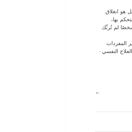
ل هو انغلاق.
حكم بها، 
ا لم تُربِّك 
ير المفردات 
لعلاج النفسي - 
← 