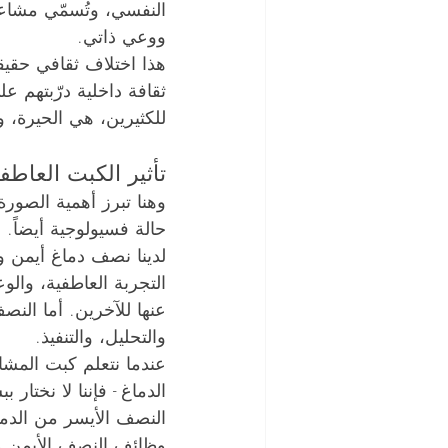
النفسي، وتُسمّي مشاعر
ووعي ذاتي.
هذا اختلاف ثقافي حقيقي
ثقافة داخلية درّبتهم عل
للكثيرين، هي الحيرة، و
تأثير الكبت العاط
وهنا تبرز أهمية الصو
حالة فسيولوجية أيضاً.
لدينا نصف دماغ أيمن و
التجربة العاطفية، والو
عنها للآخرين. أما النص
والتحليل، والتنفيذ.
عندما نتعلم كبت المشا
الدماغ - فإننا لا نختا
النصف الأيسر من الدما
وظائف النصف الأيمن م