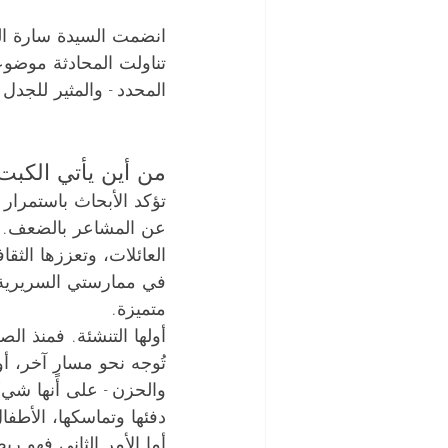
انضمت السيدة سارة ال
تناولت المحادثة موضوع
المحدد - والمثير للجدل
من أين يأتي الكب
عن المشاعر بالضعف. ه
العائلات، وتعززها الثقاف
في ممارستي السريرية، أ
متميزة.
أولها التنشئة. فمنذ ال
تُوجه نحو مسارٍ آخر، أ
والحزن - على أنها شيءٌ
دفئها وتماسكها، الأطفا
أما الأمر الثاني فهو ر