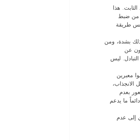
الثابت. هذا 
اً من ضبط 
بنفس طريقة 
ذلك بشدة، ومن 
رون عن 
لتبادل. ليس 
وا معبرين 
 الانجذاب، 
عور بعدم 
ائماً ما يدعم 
ي إلى عدم 