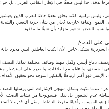
ها بدقة. هذا ليس ضعفًا في الإطار الثقافي الغربي، بل هو ع
، وليس تراتبية. لكنه يخلق تحديًا خاصًا للعرب الذين يعيشون
ى القمع، وثقافة خارجية تُعلي من شأن حرية التعبير. والنتيجة، 
بالنسبة للبعض، شعور متزايد بأن شيئًا ما مفقود.
في على الدماغ
رة السريرية بشكل خاص، لأن الكبت العاطفي ليس مجرد حالة 
نصف دماغ أيسر، ولكل منهما وظائف مختلفة تمامًا. النصف ا
عي الجسدي، والتناغم مع العلاقات، والقدرة على استشعار مشاع
ف الأيسر فهو أكثر ارتباطًا بالتفكير الموجه نحو تحقيق الأهدا
عر - عندما نكبت بشكل منهجي الإشارات التي يرسلها النصف 
ر ببساطة عدم الشعور، بل نقلل فسيولوجيًا من نشاط النصف الأ
غ هو المهيمن، وأحيانًا مفرط النشاط. ومثل أي قدرة لا تُست
ن الدماغ مع مرور الوقت.