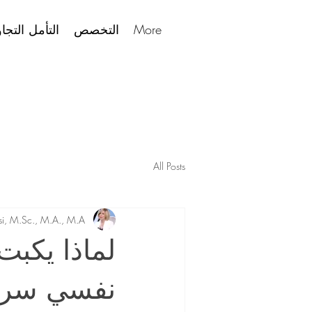
More
التخصص
التأمل التجا
All Posts
i, M.Sc., M.A., M.A.
لماذا يكب
نفسي سري