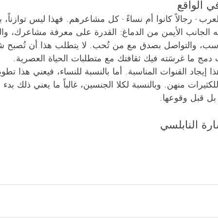
ي الواقع
ب - رجالاً كانوا أم نساءً - كل مشاعرهم. فهذا ليس توازناً، ب
حه الجانب الأيمن من الدماغ: القدرة على معرفة مشاعرك، والت
اسب، والتواصل بصدق مع من تُحب. لا يتطلب هذا أن تُصبح شخصً
 دمج ما غرسَته فيك ثقافتك مع متطلبات الحياة العصرية.
ا إيجاد القنوات المناسبة. أما بالنسبة للنساء، فيعني هذا تطو
للكثيرات منهن. وبالنسبة لكلا الجنسين، غالباً ما يعني ذلك بدء ا
بل قبل وقوعها.
رة النابلسي