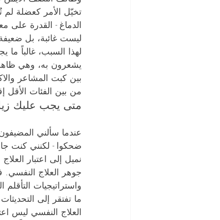
تخيّل الأمر كعضلة لم ت
الدماغ - القدرة على م
ليست غائبة، بل ضعيفة
لهذا السبب، غالباً ما 
يشعرون به، وهي ظاهرة 
من بين الفئات الأقل إق
متى يجب عليك زيا
عندما سألني المضيفون 
ضحكوا - لكنني كنت جادا
نميل إلى اعتبار العلاج ا
جوهر العلاج النفسي. ف
واستراتيجيات التأقلم ال
ما تفتقر إلى التحديثات 
العلاج النفسي ليس اعتر