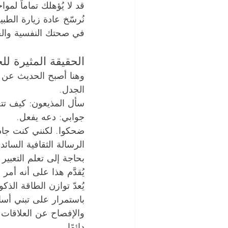
قد لا يُؤهلك تماماً لم
نُرسّخ عادة زيارة الطب
في صحتك النفسية وال
الحقيقة المثيرة ل
وهنا أصبح الحديث عن الك
الجدل.
سأل المذيعون: كيف تت
جوابي: دعه يفعل.
ضحكوا. لكنني كنت جادا
الرسالة الثقافية السائ
بحاجة إلى تعلم التعبير
يُقدَّم هذا على أنه أمر
يُعدّ توازن الطاقة الذك
باستمرار على تبني أسا
والإفصاح عن العلاقات -
دائمًا.