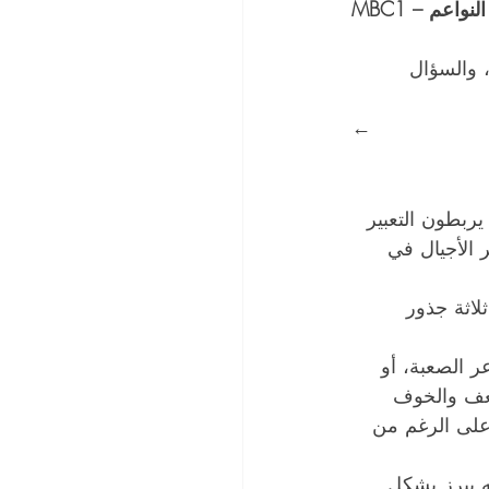
 والسؤال 
← 
طرة: 62% من الرجال العرب يربطون التعبير 
الأجيال في 
لاثة جذور 
ر الصعبة، أو 
لضعف والخوف 
 على الرغم من 
ه يبرز بشكل 