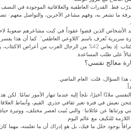
ُدرّب قط. القدرات العاطفية والعلاقاتية الموجودة في النصف 
عرفة ما تشعر به، وفهم مشاعر الآخرين، والتواصل معهم - تصب
.
يجد الأشخاص الذين قضوا عقوداً في كبت مشاعرهم صعوبةً لاحق
سريرية تُعرف باسم "اللاوعي العاطفي". كما أن هذا يفسر ال
بين كبت المشاعر والاكتئاب: إذ يعاني 42% من الرجال العرب من أعراض 
بالاً على طلب المساعدة.
رة معالج نفسي؟
هذا السؤال، قلت: العام الماضي.
ً.
لنفسي ملاذًا أخيرًا، نلجأ إليه عندما تنهار الأمور تمامًا. لكن ه
نحن نعيش في فترة تغير ثقافي جذري. القيم، وأنماط العلاقا
تي ورثناها عن عائلاتنا - والتي بُنيت لعصر مختلف، ووتيرة حياة م
اللازمة للتكيف مع عالم اليوم.
افاً بوجود خلل ما فيك، بل هو إدراك أن ما تعلمته، مهما كان 